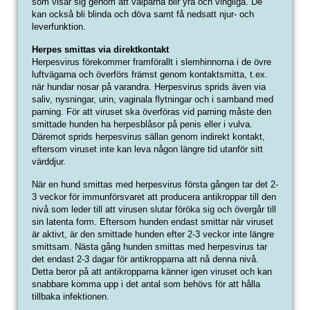
som visar sig genom att valparna blir yra och vingliga. De
kan också bli blinda och döva samt få nedsatt njur- och
leverfunktion.
Herpes smittas via direktkontakt
Herpesvirus förekommer framförallt i slemhinnorna i de övre
luftvägarna och överförs främst genom kontaktsmitta, t.ex.
när hundar nosar på varandra. Herpesvirus sprids även via
saliv, nysningar, urin, vaginala flytningar och i samband med
parning. För att viruset ska överföras vid parning måste den
smittade hunden ha herpesblåsor på penis eller i vulva.
Däremot sprids herpesvirus sällan genom indirekt kontakt,
eftersom viruset inte kan leva någon längre tid utanför sitt
värddjur.
När en hund smittas med herpesvirus första gången tar det 2-
3 veckor för immunförsvaret att producera antikroppar till den
nivå som leder till att virusen slutar föröka sig och övergår till
sin latenta form. Eftersom hunden endast smittar när viruset
är aktivt, är den smittade hunden efter 2-3 veckor inte längre
smittsam. Nästa gång hunden smittas med herpesvirus tar
det endast 2-3 dagar för antikropparna att nå denna nivå.
Detta beror på att antikropparna känner igen viruset och kan
snabbare komma upp i det antal som behövs för att hålla
tillbaka infektionen.