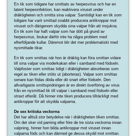
En tik som tidigare har smittats av herpesvirus och har en
latent herpesinfektion, kan reaktivera viruset under
dräktigheten och smitta sina valpar. Samtidigt kan en tik som
tidigare har varit smittad snabbt producera antikroppar mot
viruset och därigenom skydda sina valpar från att insjukna.
En tik som har haft valpar som har dött på grund av
herpesvirus, brukar därför inte ha några problem med
efterföljande kullar. Däremot blir det mer problematiskt med
nysmittade tikar.
En tik som smittas när hon är dräktig kan föra smittan vidare
till sina valpar via moderkakan eller i samband med födseln.
Valpfoster som smittas tidigt i dräktigheten absorberas som
regel av tiken eller stöts ut (aborteras). Valpar som smittas
senare kan födas döda eller dö snart efter födseln. Den
allvarligaste smittspridningen är en direkt överföring av virus
från en nysmittad tik till valpar i samband med födseln eller
straxt efteråt. Då hinner inte tiken producera tillräckligt med
antikroppar för att skydda valparna.
De sex kritiska veckorna
Det har alltså stor betydelse när i dräktigheten tiken smittas.
Om det sker vid parning eller före de tre sista veckorna innan
valpning, hinner hon bilda antikroppar mot viruset innan
valparna föds och kan därmed ge dessa skydd mot smittan.