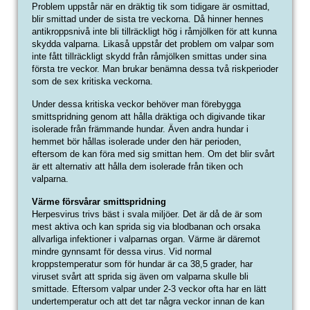
Problem uppstår när en dräktig tik som tidigare är osmittad,
blir smittad under de sista tre veckorna. Då hinner hennes
antikroppsnivå inte bli tillräckligt hög i råmjölken för att kunna
skydda valparna. Likaså uppstår det problem om valpar som
inte fått tillräckligt skydd från råmjölken smittas under sina
första tre veckor. Man brukar benämna dessa två riskperioder
som de sex kritiska veckorna.
Under dessa kritiska veckor behöver man förebygga
smittspridning genom att hålla dräktiga och digivande tikar
isolerade från främmande hundar. Även andra hundar i
hemmet bör hållas isolerade under den här perioden,
eftersom de kan föra med sig smittan hem. Om det blir svårt
är ett alternativ att hålla dem isolerade från tiken och
valparna.
Värme försvårar smittspridning
Herpesvirus trivs bäst i svala miljöer. Det är då de är som
mest aktiva och kan sprida sig via blodbanan och orsaka
allvarliga infektioner i valparnas organ. Värme är däremot
mindre gynnsamt för dessa virus. Vid normal
kroppstemperatur som för hundar är ca 38,5 grader, har
viruset svårt att sprida sig även om valparna skulle bli
smittade. Eftersom valpar under 2-3 veckor ofta har en lätt
undertemperatur och att det tar några veckor innan de kan