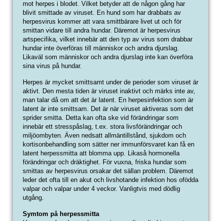
mot herpes i blodet. Vilket betyder att de någon gång har
blivit smittade av viruset. En hund som har drabbats av
herpesvirus kommer att vara smittbärare livet ut och för
smittan vidare till andra hundar. Däremot är herpesvirus
artspecifika, vilket innebär att den typ av virus som drabbar
hundar inte överföras till människor och andra djurslag.
Likaväl som människor och andra djurslag inte kan överföra
sina virus på hundar.
Herpes är mycket smittsamt under de perioder som viruset är
aktivt. Den mesta tiden är viruset inaktivt och märks inte av,
man talar då om att det är latent. En herpesinfektion som är
latent är inte smittsam. Det är när viruset aktiveras som det
sprider smitta. Detta kan ofta ske vid förändringar som
innebär ett stresspåslag, t.ex. stora livsförändringar och
miljöombyten. Även nedsatt allmäntillstånd, sjukdom och
kortisonbehandling som sätter ner immunförsvaret kan få en
latent herpessmitta att blomma upp. Likaså hormonella
förändringar och dräktighet. För vuxna, friska hundar som
smittas av herpesvirus orsakar det sällan problem. Däremot
leder det ofta till en akut och livshotande infektion hos ofödda
valpar och valpar under 4 veckor. Vanligtvis med dödlig
utgång.
Symtom på herpessmitta