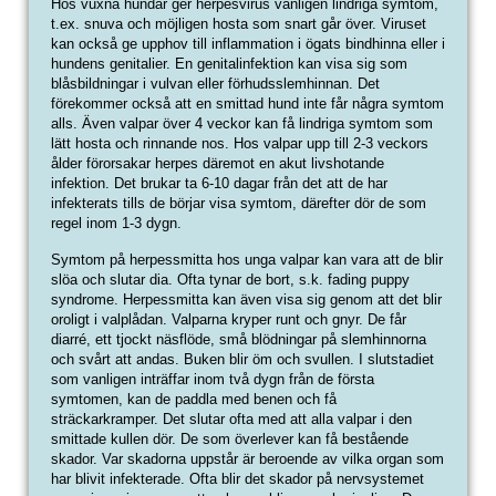
Hos vuxna hundar ger herpesvirus vanligen lindriga symtom,
t.ex. snuva och möjligen hosta som snart går över. Viruset
kan också ge upphov till inflammation i ögats bindhinna eller i
hundens genitalier. En genitalinfektion kan visa sig som
blåsbildningar i vulvan eller förhudsslemhinnan. Det
förekommer också att en smittad hund inte får några symtom
alls. Även valpar över 4 veckor kan få lindriga symtom som
lätt hosta och rinnande nos. Hos valpar upp till 2-3 veckors
ålder förorsakar herpes däremot en akut livshotande
infektion. Det brukar ta 6-10 dagar från det att de har
infekterats tills de börjar visa symtom, därefter dör de som
regel inom 1-3 dygn.
Symtom på herpessmitta hos unga valpar kan vara att de blir
slöa och slutar dia. Ofta tynar de bort, s.k. fading puppy
syndrome. Herpessmitta kan även visa sig genom att det blir
oroligt i valplådan. Valparna kryper runt och gnyr. De får
diarré, ett tjockt näsflöde, små blödningar på slemhinnorna
och svårt att andas. Buken blir öm och svullen. I slutstadiet
som vanligen inträffar inom två dygn från de första
symtomen, kan de paddla med benen och få
sträckarkramper. Det slutar ofta med att alla valpar i den
smittade kullen dör. De som överlever kan få bestående
skador. Var skadorna uppstår är beroende av vilka organ som
har blivit infekterade. Ofta blir det skador på nervsystemet