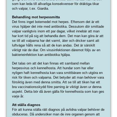
som kan leda till allvarliga konsekvenser för dräktiga tikar
och valpar, t.ex. Giardia.
Behandling mot herpessmitta
Det finns inget botemedel mot herpes. Eftersom det är ett
virus hjälper det inte med antibiotika. Dessutom dör smittade
valpar vanligtvis inom ett par dagar, vilket innebär att man
har kort tid på sig att behandla dem. Det man kan göra är att
se till att valparna har det varmt, äter och dricker samt att
luftvägar hålls rena så att de kan andas. Det är särskilt
viktigt när de diar. Om virusinfektionen däremot följs av en
bakterieinfektion kan antibiotika hjälpa.
Det talas om att det kan finnas ett samband mellan
herpesvirus och kennelhosta. Att hundar som har eller
nyligen haft kennelhosta kan vara smittbärare och utgöra en
risk för tiken och valparna. Det betyder att man behöver vara
försiktig även med denna smitta. Att se till att tiken har ett
bra vaccinationsskydd före parning är viktigt även ur denna
aspekt. Detta bör då även gälla för kennelhosta som kan ges
varje år.
Att ställa diagnos
För att kunna ställa rätt diagnos på avlidna valpar behöver de
obduceras. Då undersöker man de inre organen genom att