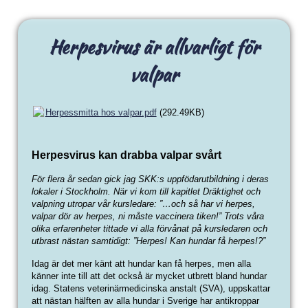
Herpesvirus är allvarligt för
valpar
Herpessmitta hos valpar.pdf
(292.49KB)
Herpesvirus kan drabba valpar svårt
För flera år sedan gick jag SKK:s uppfödarutbildning i deras
lokaler i Stockholm. När vi kom till kapitlet Dräktighet och
valpning utropar vår kursledare: ”…och så har vi herpes,
valpar dör av herpes, ni måste vaccinera tiken!” Trots våra
olika erfarenheter tittade vi alla förvånat på kursledaren och
utbrast nästan samtidigt: ”Herpes! Kan hundar få herpes!?”
Idag är det mer känt att hundar kan få herpes, men alla
känner inte till att det också är mycket utbrett bland hundar
idag. Statens veterinärmedicinska anstalt (SVA), uppskattar
att nästan hälften av alla hundar i Sverige har antikroppar