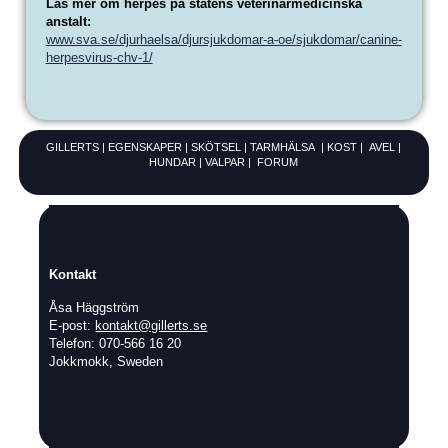
Läs mer om herpes på statens veterinärmedicinska
anstalt:
www.sva.se/djurhaelsa/djursjukdomar-a-oe/sjukdomar/canine-
herpesvirus-chv-1/
GILLERTS
|
EGENSKAPER
|
SKÖTSEL
|
TARM
HÄLSA
|
KOST
|
AVEL
|
HUNDAR
|
VALPAR
|
FORUM
Kontakt
Åsa Häggström
E-post:
kontakt@gillerts.se
Telefon: 070-566 16 20
Jokkmokk, Sweden