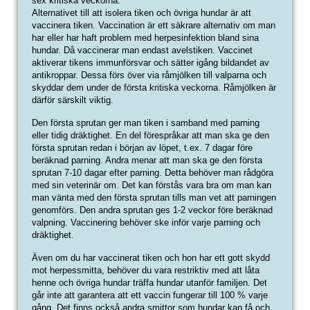
sex kritiska veckorna.
Alternativet till att isolera tiken och övriga hundar är att
vaccinera tiken. Vaccination är ett säkrare alternativ om man
har eller har haft problem med herpesinfektion bland sina
hundar. Då vaccinerar man endast avelstiken. Vaccinet
aktiverar tikens immunförsvar och sätter igång bildandet av
antikroppar. Dessa förs över via råmjölken till valparna och
skyddar dem under de första kritiska veckorna. Råmjölken är
därför särskilt viktig.
Den första sprutan ger man tiken i samband med parning
eller tidig dräktighet. En del förespråkar att man ska ge den
första sprutan redan i början av löpet, t.ex. 7 dagar före
beräknad parning. Andra menar att man ska ge den första
sprutan 7-10 dagar efter parning. Detta behöver man rådgöra
med sin veterinär om. Det kan förstås vara bra om man kan
man vänta med den första sprutan tills man vet att parningen
genomförs. Den andra sprutan ges 1-2 veckor före beräknad
valpning. Vaccinering behöver ske inför varje parning och
dräktighet.
Även om du har vaccinerat tiken och hon har ett gott skydd
mot herpessmitta, behöver du vara restriktiv med att låta
henne och övriga hundar träffa hundar utanför familjen. Det
går inte att garantera att ett vaccin fungerar till 100 % varje
gång. Det finns också andra smittor som hundar kan få och