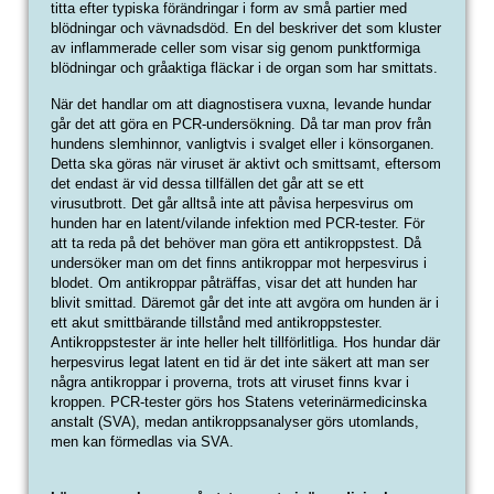
titta efter typiska förändringar i form av små partier med
blödningar och vävnadsdöd. En del beskriver det som kluster
av inflammerade celler som visar sig genom punktformiga
blödningar och gråaktiga fläckar i de organ som har smittats.
När det handlar om att diagnostisera vuxna, levande hundar
går det att göra en PCR-undersökning. Då tar man prov från
hundens slemhinnor, vanligtvis i svalget eller i könsorganen.
Detta ska göras när viruset är aktivt och smittsamt, eftersom
det endast är vid dessa tillfällen det går att se ett
virusutbrott. Det går alltså inte att påvisa herpesvirus om
hunden har en latent/vilande infektion med PCR-tester. För
att ta reda på det behöver man göra ett antikroppstest. Då
undersöker man om det finns antikroppar mot herpesvirus i
blodet. Om antikroppar påträffas, visar det att hunden har
blivit smittad. Däremot går det inte att avgöra om hunden är i
ett akut smittbärande tillstånd med antikroppstester.
Antikroppstester är inte heller helt tillförlitliga. Hos hundar där
herpesvirus legat latent en tid är det inte säkert att man ser
några antikroppar i proverna, trots att viruset finns kvar i
kroppen. PCR-tester görs hos Statens veterinärmedicinska
anstalt (SVA), medan antikroppsanalyser görs utomlands,
men kan förmedlas via SVA.