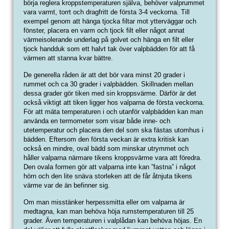
börja reglera kroppstemperaturen själva, behöver valprummet
vara varmt, torrt och dragfritt de första 3-4 veckorna. Till
exempel genom att hänga tjocka filtar mot ytterväggar och
fönster, placera en varm och tjock filt eller något annat
värmeisolerande underlag på golvet och hänga en filt eller
tjock handduk som ett halvt tak över valpbädden för att få
värmen att stanna kvar bättre.
De generella råden är att det bör vara minst 20 grader i
rummet och ca 30 grader i valpbädden. Skillnaden mellan
dessa grader gör tiken med sin kroppsvärme. Därför är det
också viktigt att tiken ligger hos valparna de första veckorna.
För att mäta temperaturen i och utanför valpbädden kan man
använda en termometer som visar både inne- och
utetemperatur och placera den del som ska fästas utomhus i
bädden. Eftersom den första veckan är extra kritisk kan
också en mindre, oval bädd som minskar utrymmet och
håller valparna närmare tikens kroppsvärme vara att föredra.
Den ovala formen gör att valparna inte kan ”fastna” i något
hörn och den lite snäva storleken att de får åtnjuta tikens
värme var de än befinner sig.
Om man misstänker herpessmitta eller om valparna är
medtagna, kan man behöva höja rumstemperaturen till 25
grader. Även temperaturen i valplådan kan behöva höjas. En