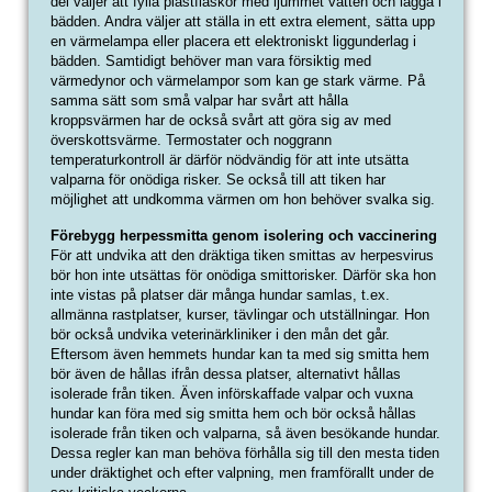
del väljer att fylla plastflaskor med ljummet vatten och lägga i
bädden. Andra väljer att ställa in ett extra element, sätta upp
en värmelampa eller placera ett elektroniskt liggunderlag i
bädden. Samtidigt behöver man vara försiktig med
värmedynor och värmelampor som kan ge stark värme. På
samma sätt som små valpar har svårt att hålla
kroppsvärmen har de också svårt att göra sig av med
överskottsvärme. Termostater och noggrann
temperaturkontroll är därför nödvändig för att inte utsätta
valparna för onödiga risker. Se också till att tiken har
möjlighet att undkomma värmen om hon behöver svalka sig.
Förebygg herpessmitta genom isolering och vaccinering
För att undvika att den dräktiga tiken smittas av herpesvirus
bör hon inte utsättas för onödiga smittorisker. Därför ska hon
inte vistas på platser där många hundar samlas, t.ex.
allmänna rastplatser, kurser, tävlingar och utställningar. Hon
bör också undvika veterinärkliniker i den mån det går.
Eftersom även hemmets hundar kan ta med sig smitta hem
bör även de hållas ifrån dessa platser, alternativt hållas
isolerade från tiken. Även införskaffade valpar och vuxna
hundar kan föra med sig smitta hem och bör också hållas
isolerade från tiken och valparna, så även besökande hundar.
Dessa regler kan man behöva förhålla sig till den mesta tiden
under dräktighet och efter valpning, men framförallt under de