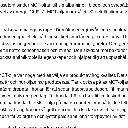
sutom binder MCT-oljan till sig albuminet i blodet och syresätts 
rsel av energi. Därför är MCT-oljan också ett värdefullt alternati
a hälsosamma egenskaper. Den ökar energinivån och stimulerar 
en har en god effekt på blodsockret som får en jämnare kurva. D
adskänslan genom att sänka hungerhormonet ghrelin. Den ger sn
er till bättre koncentration och minne. Den skyddar mot bakterier,
 också antimikrobiella egenskaper och hjälper dig att upprätthåll
CT-olja var noga med att välja en produkt av hög kvalitet. Det s
na är och hur oljan har producerats. Tänk också på att MCT-olja
ågra droppar i början för att sedan trappa upp dosen. Till männ
en matsked per dag. Till hundar bör en halv till en tesked pe
 mina hundar lite MCT-olja på maten när den innehåller lite fett,
kt mat. Jag har också gett dem en liten klick kokosfett som jag
 och får väldigt fin och lyster päls samt lena trampdynor av det.
CT olja här: www.svenskhalsokost.se/