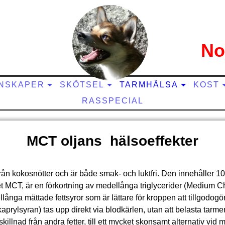
No
el
NSKAPER
SKÖTSEL
TARMHÄLSA
KOST
RASSPECIAL
MCT oljans hälsoeffekter
rån kokosnötter och är både smak- och luktfri. Den innehåller 1
 MCT, är en förkortning av medellånga triglycerider (Medium Ch
långa mättade fettsyror som är lättare för kroppen att tillgodogö
aprylsyran) tas upp direkt via blodkärlen, utan att belasta tarme
 skillnad från andra fetter, till ett mycket skonsamt alternativ vid