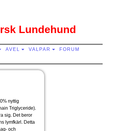
rsk Lundehund
AVEL
VALPAR
FORUM
00% nyttig
ain Triglyceride).
ra sig. Det beror
ns lymfkärl. Detta
 mag- och