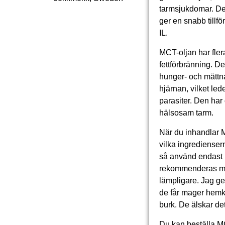
tarmsjukdomar. Des
ger en snabb tillfö
IL.
MCT-oljan har fler
fettförbränning. D
hunger- och mättn
hjärnan, vilket led
parasiter. Den har
hälsosam tarm.
När du inhandlar M
vilka ingredienser
så använd endast n
rekommenderas max 
lämpligare. Jag ger
de får mager hemko
burk. De älskar det
Du kan beställa M