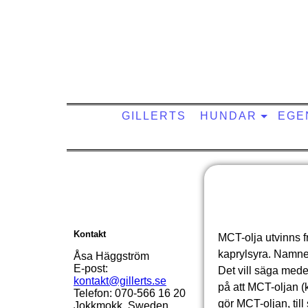
Gillerts kenn
GILLERTS
HUNDAR
EGE
Kontakt
MCT-olja utvinns f
kaprylsyra. Namnet
Åsa Häggström
E-post:
Det vill säga medel
kontakt@gillerts.se
på att MCT-oljan (k
Telefon: 070-566 16 20
gör MCT-oljan, till
Jokkmokk, Sweden