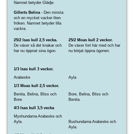
Namnet betyder Glädje.
Gillerts Belina
- Den minsta
och en mycket vacker liten
fröken. Namnet betyder lilla
vackra.
25/2 Isas kull 2,5 vecka.
25/2 Moas kull 2 veckor.
De växer så det knakar och
De växer fort här med och har
har nu öppnat sina ögon.
nu börjat öppna ögonen.
1/3
Isas kull
3 veckor.
Arabeske
Ayla
1/3
Moas kull 2,5 veckor.
Benita, Belina, Bliss och
Bore, Belina, Bliss och
Bore.
Benita.
4/3 Isas kull 3,5 vecka
Myshundarna Arabeske och
Ayla.
Bushundarna Arabeske och
Ayla.