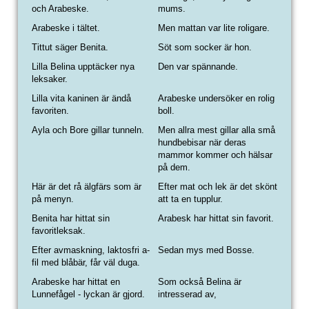
och Arabeske.
mums.
Arabeske i tältet.
Men mattan var lite roligare.
Tittut säger Benita.
Söt som socker är hon.
Lilla Belina upptäcker nya
Den var spännande.
leksaker.
Lilla vita kaninen är ändå
Arabeske undersöker en rolig
favoriten.
boll.
Ayla och Bore gillar tunneln.
Men allra mest gillar alla små
hundbebisar när deras
mammor kommer och hälsar
på dem.
Här är det rå älgfärs som är
Efter mat och lek är det skönt
på menyn.
att ta en tupplur.
Benita har hittat sin
Arabesk har hittat sin favorit.
favoritleksak.
Efter avmaskning, laktosfri a-
Sedan mys med Bosse.
fil med blåbär, får väl duga.
Arabeske har hittat en
Som också Belina är
Lunnefågel - lyckan är gjord.
intresserad av,