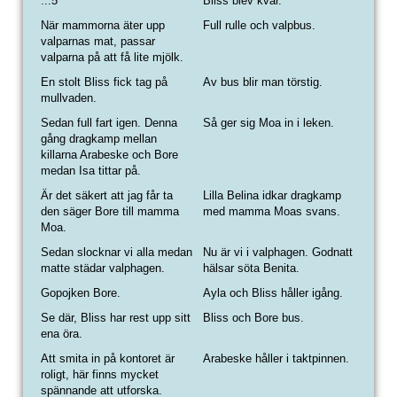
...5
Bliss blev kvar.
När mammorna äter upp
Full rulle och valpbus.
valparnas mat, passar
valparna på att få lite mjölk.
En stolt Bliss fick tag på
Av bus blir man törstig.
mullvaden.
Sedan full fart igen. Denna
Så ger sig Moa in i leken.
gång dragkamp mellan
killarna Arabeske och Bore
medan Isa tittar på.
Är det säkert att jag får ta
L
illa Belina idkar dragkamp
den säger Bore till mamma
med mamma Moas svans.
Moa.
Sedan slocknar vi alla medan
Nu är vi i valphagen. Godnatt
matte städar valphagen.
hälsar söta Benita.
Gopojken Bore.
Ayla och Bliss håller igång.
Se där, Bliss har rest upp sitt
Bliss och Bore bus.
ena öra.
Att smita in på kontoret är
Arabeske håller i taktpinnen.
roligt, här finns mycket
spännande att utforska.