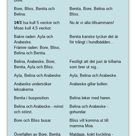
Bore.
Bore, Bliss, Benita och
Benita, Bore, Belina och
Belina.
Bliss.
14/3
Isa kull 5 veckor och
Nu är vi alla tillsammans!
Moas kull 4,5 veckor.
Bakre raden: Ayla och
Benita kanske tycker det är
Arabeske.
för trångt i hundbädden...
Främre raden: Bore, Bliss,
Belina och Benita.
Belina, Arabeske, Bore,
Festligt att det just är killarna
Benita, Ayla och Bliss.
som brer ut sig...
Ayla, Belina och Arabeske.
Ayla, Belina och Arabeske.
Arabeske undersöker
Arabeske gillar bollen.
leksakerna.
Benita i busposition.
Belina leker med haren.
Belina och Arabeske.- minst
Belina och Arabeske -
och störst.
gohundar.
Bore och Bliss busar.
Bliss vill komma ut till
mamma Moa.
Överfallen av Bore, Benita
Matdags, kokt kyckling -