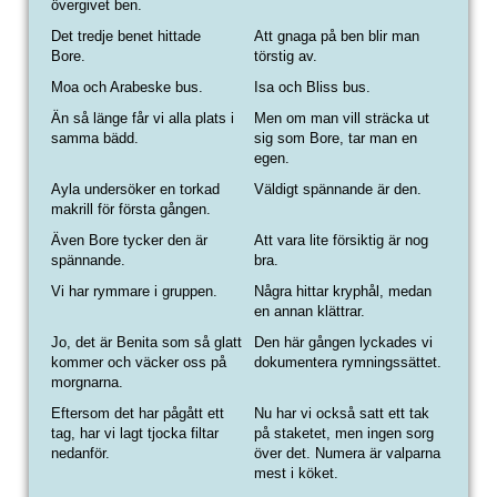
övergivet ben.
Det tredje benet hittade
Att gnaga på ben blir man
Bore.
törstig av.
Moa och Arabeske bus.
Isa och Bliss bus.
Än så länge får vi alla plats i
Men om man vill sträcka ut
samma bädd.
sig som Bore, tar man en
egen.
Ayla undersöker en torkad
Väldigt spännande är den.
makrill för första gången.
Även Bore tycker den är
Att vara lite försiktig är nog
spännande.
bra.
Vi har rymmare i gruppen.
Några hittar kryphål, medan
en annan klättrar.
Jo, det är Benita som så glatt
Den här gången lyckades vi
kommer och väcker oss på
dokumentera rymningssättet.
morgnarna.
Eftersom det har pågått ett
Nu har vi också satt ett tak
tag, har vi lagt tjocka filtar
på staketet, men ingen sorg
nedanför.
över det. Numera är valparna
mest i köket.