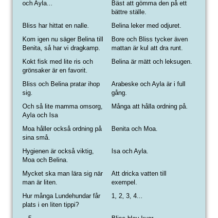
och Ayla...
Bäst att gömma den på ett
bättre ställe.
Bliss har hittat en nalle.
Belina leker med odjuret.
Kom igen nu säger Belina till
Bore och Bliss tycker även
Benita, så har vi dragkamp.
mattan är kul att dra runt.
Kokt fisk med lite ris och
Belina är mätt och leksugen.
grönsaker är en favorit.
Bliss och Belina pratar ihop
Arabeske och Ayla är i full
sig.
gång.
Och så lite mamma omsorg,
Många att hålla ordning på.
Ayla och Isa
Moa håller också ordning på
Benita och Moa.
sina små.
Hygienen är också viktig,
Isa och Ayla.
Moa och Belina.
Mycket ska man lära sig när
A
tt dricka vatten till
man är liten.
exempel.
Hur många Lundehundar får
1, 2, 3, 4...
plats i en liten tippi?