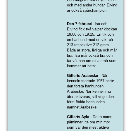
och med andra hundar. Ejvind
är också spårchampion.
Den 7 februari
. Isa och
Ejvind fick två valpar klockan
19.00 och 19.15. En tik och
en hanhund med en vikt på
213 respektive 212 gram.
Båda är stora, livliga och mår
bra. Isa mår också bra och
tar väl han om sina små som
kommer att heta:
Gillerts Arabeske
- När
kenneln startade 1957 hette
den första hanhunden
Arabeske. När kenneln nu
åter aktiveras, vill vi ge den
först födda hanhunden
namnet Arabeske.
Gillerts Ayla
- Detta namn
påminner lite om min mor
som var den mest aktiva