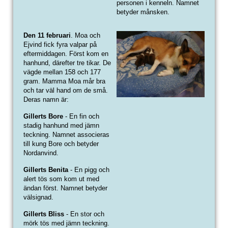
personen i kenneln. Namnet
betyder månsken.
Den 11 februari
. Moa och
Ejvind fick fyra valpar på
eftermiddagen. Först kom en
hanhund, därefter tre tikar. De
vägde mellan 158 och 177
gram. Mamma Moa mår bra
och tar väl hand om de små.
Deras namn är:
Gillerts Bore
- En fin och
stadig hanhund med jämn
teckning. Namnet associeras
till kung Bore och betyder
Nordanvind.
Gillerts Benita
- En pigg och
alert tös som kom ut med
ändan först. Namnet betyder
välsignad.
Gillerts Bliss
- En stor och
mörk tös med jämn teckning.