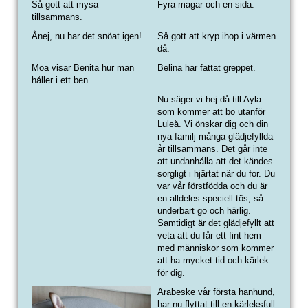
Så gott att mysa
Fyra magar och en sida.
tillsammans.
Ånej, nu har det snöat igen!
Så gott att kryp ihop i värmen
då.
Moa visar Benita hur man
Belina har fattat greppet.
håller i ett ben.
Nu säger vi hej då till Ayla
som kommer att bo utanför
Luleå. Vi önskar dig och din
nya familj många glädjefyllda
år tillsammans. Det går inte
att undanhålla att det kändes
sorgligt i hjärtat när du for. Du
var vår förstfödda och du är
en alldeles speciell tös, så
underbart go och härlig.
Samtidigt är det glädjefyllt att
veta att du får ett fint hem
med människor som kommer
att ha mycket tid och kärlek
för dig.
Arabeske vår första hanhund,
har nu flyttat till en kärleksfull