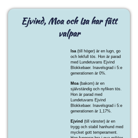
Ejvind, Moa och Isa har fått
valpar
Isa
(till höger) är en lugn, go
och lekfull tös. Hon är parad
med Lundetuvans Ejvind
Blokkebaer. Inavelsgrad i 5:e
generationen är 0%.
Moa
(bakom) är en
självständig och nyfiken tös.
Hon är parad med
Lundetuvans Ejvind
Blokkebaer. Inavelsgrad i 5:e
generationen är 1,17%.
Ejvind
(till vänster) är en
trygg och stabil hanhund med
mycket gott temperament.
Han fungerar bra i nya miljöer