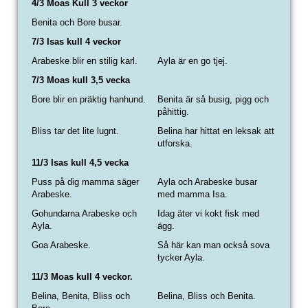
4/3 Moas Kull 3 veckor
Benita och Bore busar.
7/3 Isas kull 4 veckor
Arabeske blir en stilig karl.
Ayla är en go tjej.
7/3 Moas kull 3,5 vecka
Bore blir en präktig hanhund.
Benita är så busig, pigg och
påhittig.
Bliss tar det lite lugnt.
Belina har hittat en leksak att
utforska.
11/3 Isas kull 4,5 vecka
Puss på dig mamma säger
Ayla och Arabeske busar
Arabeske.
med mamma Isa.
Gohundarna Arabeske och
Idag äter vi kokt fisk med
Ayla.
ägg.
Goa Arabeske.
Så här kan man också sova
tycker Ayla.
11/3 Moas kull 4 veckor.
Belina, Benita, Bliss och
Belina, Bliss och Benita.