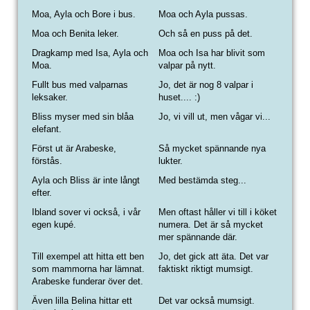
Moa, Ayla och Bore i bus.
Moa och Ayla pussas.
Moa och Benita leker.
Och så en puss på det.
Dragkamp med Isa, Ayla och
Moa och Isa har blivit som
Moa.
valpar på nytt.
Fullt bus med valparnas
Jo, det är nog 8 valpar i
leksaker.
huset.... :)
Bliss myser med sin blåa
Jo, vi vill ut, men vågar vi...
elefant.
Först ut är Arabeske,
Så mycket spännande nya
förstås.
lukter.
Ayla och Bliss är inte långt
Med bestämda steg...
efter.
Ibland sover vi också, i vår
Men oftast håller vi till i köket
egen kupé.
numera. Det är så mycket
mer spännande där.
Till exempel att hitta ett ben
Jo, det gick att äta. Det var
som mammorna har lämnat.
faktiskt riktigt mumsigt.
Arabeske funderar över det.
Även lilla Belina hittar ett
Det var också mumsigt.