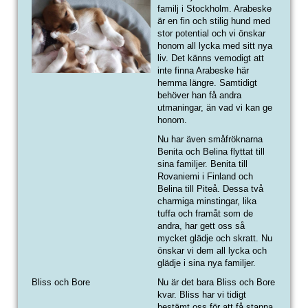
familj i Stockholm. Arabeske
är en fin och stilig hund med
stor potential och vi önskar
honom all lycka med sitt nya
liv. Det känns vemodigt att
inte finna Arabeske här
hemma längre. Samtidigt
behöver han få andra
utmaningar, än vad vi kan ge
honom.
Nu har även småfröknarna
Benita och Belina flyttat till
sina familjer. Benita till
Rovaniemi i Finland och
Belina till Piteå. Dessa två
charmiga minstingar, lika
tuffa och framåt som de
andra, har gett oss så
mycket glädje och skratt. Nu
önskar vi dem all lycka och
glädje i sina nya familjer.
Bliss och Bore
Nu är det bara Bliss och Bore
kvar. Bliss har vi tidigt
bestämt oss för att få stanna