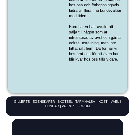
hos oss och förhoppningsvis
bidra till flera fina Lundevalpar
med tiden.
Bore har vi haft avsikt att
sälja till någon som är
intresserad av avel och gärna
också utställning, men inte
hittat rätt hem. Därför har vi
bestämt oss för att även han
blir kvar hos oss tills vidare.
GILLERTS
|
EGENSKAPER
|
SKÖTSEL
|
TARM
HÄLSA
|
KOST
|
AVEL
|
HUNDAR
|
VALPAR
|
FORUM