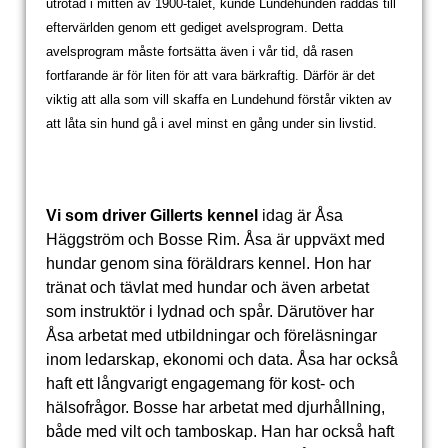
utrotad i mitten av 1900-talet, kunde Lundehunden räddas till
eftervärlden genom ett gediget avelsprogram. Detta
avelsprogram måste fortsätta även i vår tid, då rasen
fortfarande är för liten för att vara bärkraftig. Därför är det
viktig att alla som vill skaffa en Lundehund förstår vikten av
att låta sin hund gå i avel minst en gång under sin livstid.
Vi som driver Gillerts kennel
idag är Åsa
Häggström och Bosse Rim. Åsa är uppväxt med
hundar genom sina föräldrars kennel. Hon har
tränat och tävlat med hundar och även arbetat
som instruktör i lydnad och spår. Därutöver har
Åsa arbetat med utbildningar och föreläsningar
inom ledarskap, ekonomi och data. Åsa har också
haft ett långvarigt engagemang för kost- och
hälsofrågor. Bosse har arbetat med djurhållning,
både med vilt och tamboskap. Han har också haft