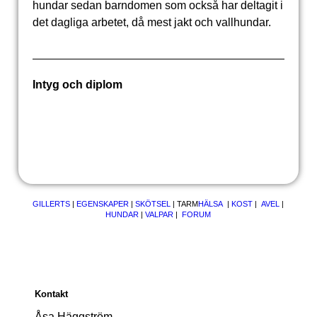
hundar sedan barndomen som också har deltagit i
det dagliga arbetet, då mest jakt och vallhundar.
Intyg och diplom
GILLERTS
|
EGENSKAPER
|
SKÖTSEL
|
TARM
HÄLSA
|
KOST
|
AVEL
|
HUNDAR
|
VALPAR
|
FORUM
Kontakt
Åsa Häggström