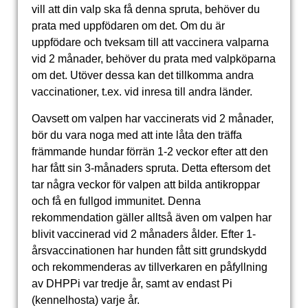
vill att din valp ska få denna spruta, behöver du
prata med uppfödaren om det. Om du är
uppfödare och tveksam till att vaccinera valparna
vid 2 månader, behöver du prata med valpköparna
om det. Utöver dessa kan det tillkomma andra
vaccinationer, t.ex. vid inresa till andra länder.
Oavsett om valpen har vaccinerats vid 2 månader,
bör du vara noga med att inte låta den träffa
främmande hundar förrän 1-2 veckor efter att den
har fått sin 3-månaders spruta. Detta eftersom det
tar några veckor för valpen att bilda antikroppar
och få en fullgod immunitet. Denna
rekommendation gäller alltså även om valpen har
blivit vaccinerad vid 2 månaders ålder. Efter 1-
årsvaccinationen har hunden fått sitt grundskydd
och rekommenderas av tillverkaren en påfyllning
av DHPPi var tredje år, samt av endast Pi
(kennelhosta) varje år.