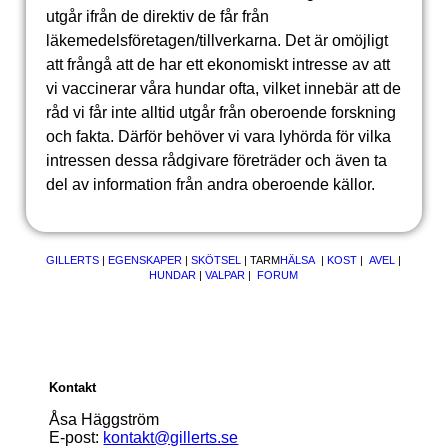
utgår ifrån de direktiv de får från
läkemedelsföretagen/tillverkarna. Det är omöjligt
att frångå att de har ett ekonomiskt intresse av att
vi vaccinerar våra hundar ofta, vilket innebär att de
råd vi får inte alltid utgår från oberoende forskning
och fakta. Därför behöver vi vara lyhörda för vilka
intressen dessa rådgivare företräder och även ta
del av information från andra oberoende källor.
GILLERTS
|
EGENSKAPER
|
SKÖTSEL
|
TARM
HÄLSA
|
KOST
|
AVEL
|
HUNDAR
|
VALPAR
|
FORUM
Kontakt
Åsa Häggström
E-post:
kontakt@gillerts.se